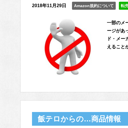
2018年11月29日
Amazon規約について
転
一部のメ
ージがあっ
ド・メー
えることが
飯テロからの…商品情報