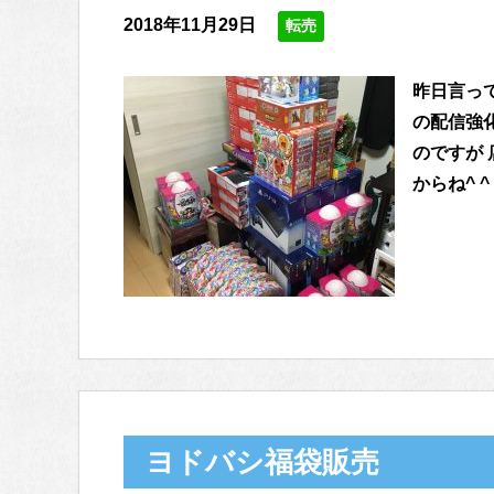
2018年11月29日
転売
昨日言っ
の配信強
のですが
からね^ ^
ヨドバシ福袋販売