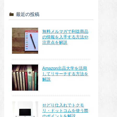
最近の投稿
無料メルマガで利益商品
の情報を入手する方法や
注意点を解説
Amazon出品大学を活用
してリサーチする方法を
解説
せどり仕入れでトクモ
リ・ドットコムを使う際
のポイントを解説