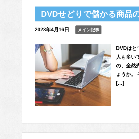
DVDせどりで儲かる商品
2023年4月16日
メイン記事
DVDは
人も多い
の、全然
ょうか。
[…]