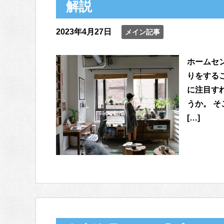
解説
2023年4月27日
メイン記事
ホームセ
りをする
に注目す
うか。 
[…]