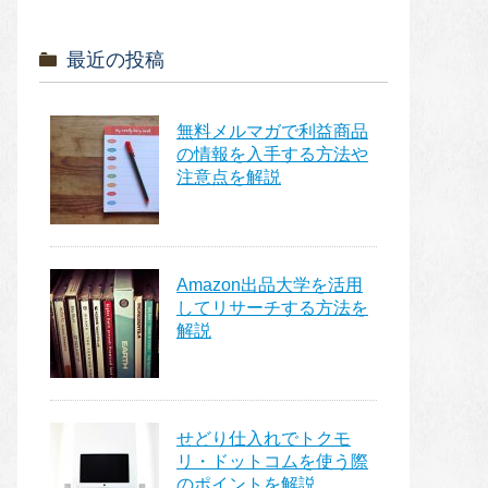
最近の投稿
無料メルマガで利益商品
の情報を入手する方法や
注意点を解説
Amazon出品大学を活用
してリサーチする方法を
解説
せどり仕入れでトクモ
リ・ドットコムを使う際
のポイントを解説