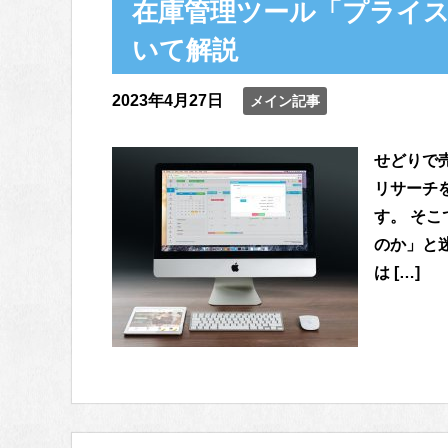
在庫管理ツール「プライ
いて解説
2023年4月27日
メイン記事
せどりで
リサーチ
す。 そ
のか」と
は […]