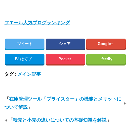
フエール人気ブログランキング
ツイート
シェア
Google+
B!
はてブ
Pocket
feedly
タグ :
メイン記事
「
在庫管理ツール「プライスター」の機能とメリットに
ついて解説
」
「
転売と小売の違いについての基礎知識を解説
」