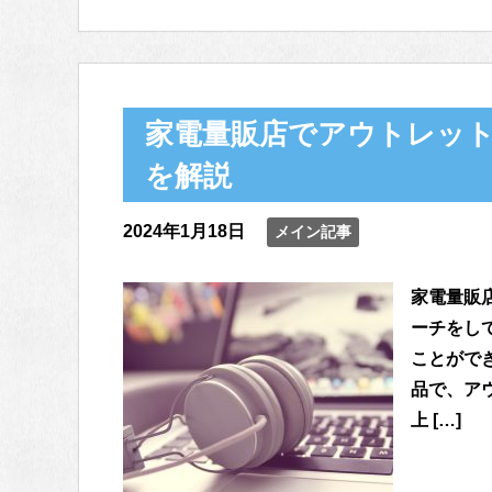
家電量販店でアウトレッ
を解説
2024年1月18日
メイン記事
家電量販
ーチをし
ことがで
品で、ア
上 […]