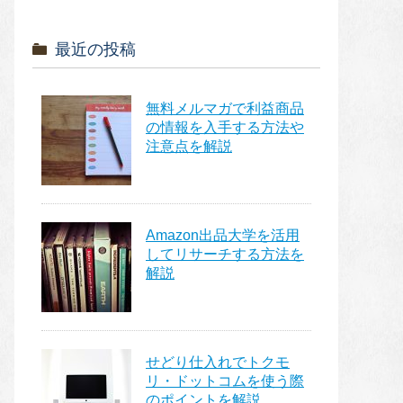
最近の投稿
無料メルマガで利益商品
の情報を入手する方法や
注意点を解説
Amazon出品大学を活用
してリサーチする方法を
解説
せどり仕入れでトクモ
リ・ドットコムを使う際
のポイントを解説