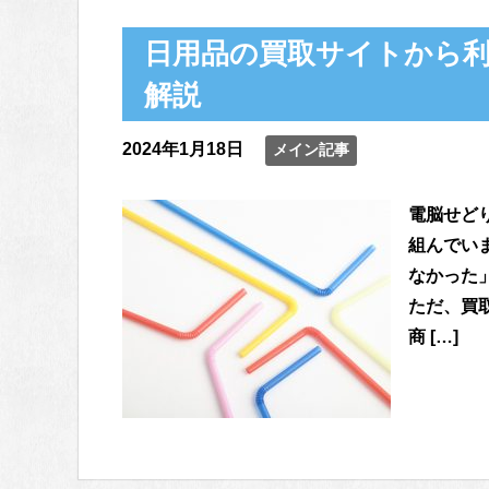
日用品の買取サイトから
解説
2024年1月18日
メイン記事
電脳せど
組んでい
なかった
ただ、買
商 […]