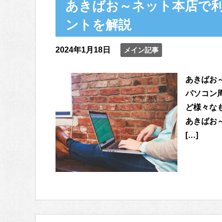
あきばお～ネット本店で
ントを解説
2024年1月18日
メイン記事
あきばお
パソコン
ど様々な
あきばお
[…]