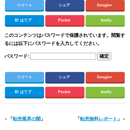
ツイート
シェア
Google+
B!
はてブ
Pocket
feedly
このコンテンツはパスワードで保護されています。閲覧す
るには以下にパスワードを入力してください。
パスワード:
ツイート
シェア
Google+
B!
はてブ
Pocket
feedly
「
転売業界の闇
」
「
転売無料レポート
」