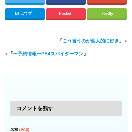
B!
はてブ
Pocket
feedly
「
こう言うのが個人的に好き
」
「
〜予約情報〜PS4スパイダーマン
」
コメントを残す
名前
(必須)