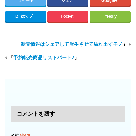
ツイート
シェア
Google+
B!
はてブ
Pocket
feedly
「
転売情報はシェアして派生させて溢れ出すモノ
」
「
予約転売商品リストパート2
」
コメントを残す
名前
(必須)