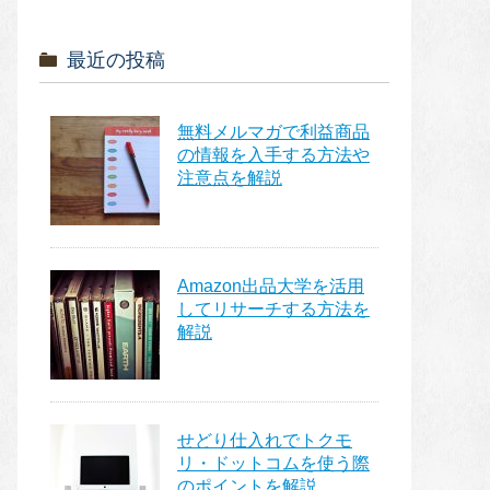
最近の投稿
無料メルマガで利益商品
の情報を入手する方法や
注意点を解説
Amazon出品大学を活用
してリサーチする方法を
解説
せどり仕入れでトクモ
リ・ドットコムを使う際
のポイントを解説