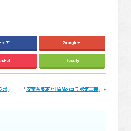
シェア
Google+
ocket
feedly
ラボ
」
「
安室奈美恵とH&Mのコラボ第二弾
」