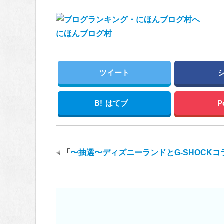
にほんブログ村
ツイート
B!
はてブ
P
「
〜抽選〜ディズニーランドとG-SHOCKコ