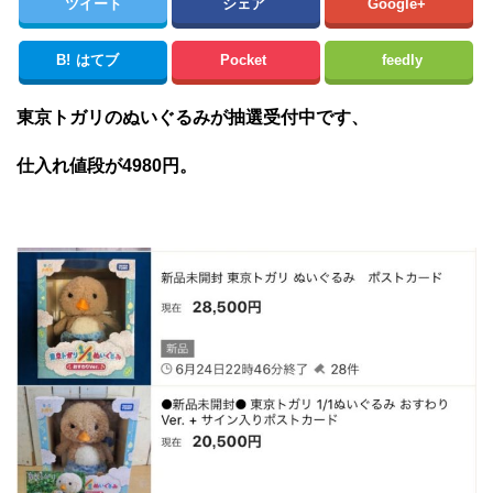
ツイート
シェア
Google+
B!
はてブ
Pocket
feedly
東京トガリのぬいぐるみが抽選受付中です、
仕入れ値段が4980円。