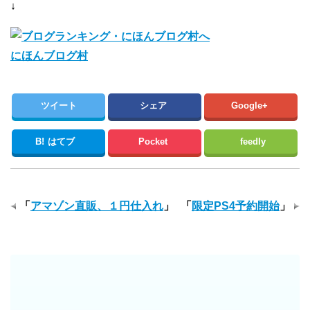
↓
にほんブログ村
ツイート
シェア
Google+
B!
はてブ
Pocket
feedly
「
アマゾン直販、１円仕入れ
」
「
限定PS4予約開始
」