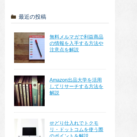
最近の投稿
無料メルマガで利益商品
の情報を入手する方法や
注意点を解説
Amazon出品大学を活用
してリサーチする方法を
解説
せどり仕入れでトクモ
リ・ドットコムを使う際
のポイントを解説