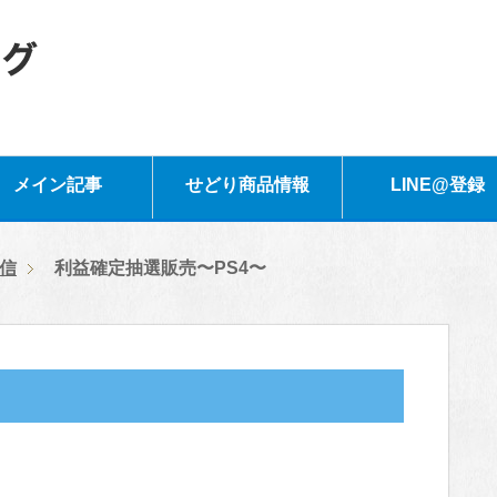
メイン記事
せどり商品情報
LINE@登録
信
利益確定抽選販売〜PS4〜