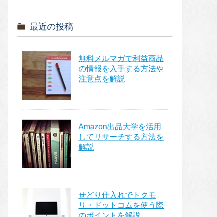
最近の投稿
無料メルマガで利益商品
の情報を入手する方法や
注意点を解説
Amazon出品大学を活用
してリサーチする方法を
解説
せどり仕入れでトクモ
リ・ドットコムを使う際
のポイントを解説