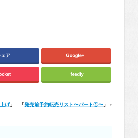
シェア
Google+
ocket
feedly
ち上げ
」
「
発売前予約転売リスト〜パート①〜
」