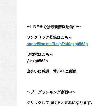
〜LINE＠では最新情報配信中〜
ワンクリック登録はこちら
https://line.me/R/ti/p/%40qzg0563p
ID検索はこちら
@qzg0563p
出会いに感謝、繋がりに感謝。
〜ブログランキング参戦中〜
クリックして頂けると励みになります。