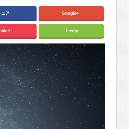
シェア
Google+
ocket
feedly