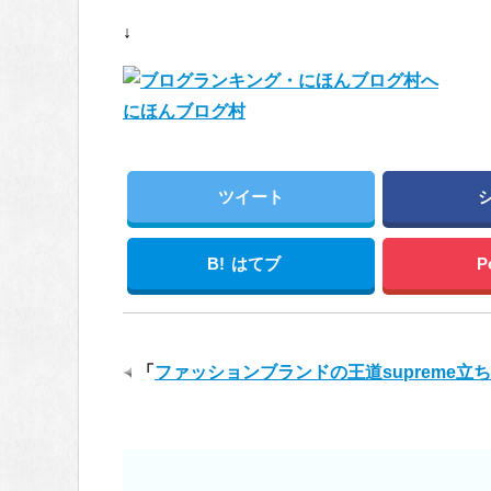
↓
にほんブログ村
ツイート
B!
はてブ
P
「
ファッションブランドの王道supreme立