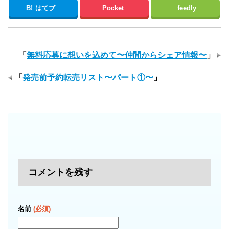
B!
はてブ
Pocket
feedly
「
無料応募に想いを込めて〜仲間からシェア情報〜
」
「
発売前予約転売リスト〜パート①〜
」
コメントを残す
名前
(必須)