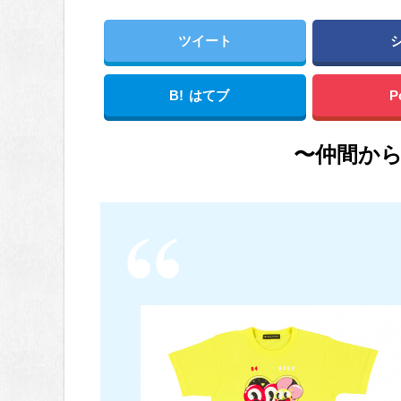
ツイート
B!
はてブ
P
〜仲間か