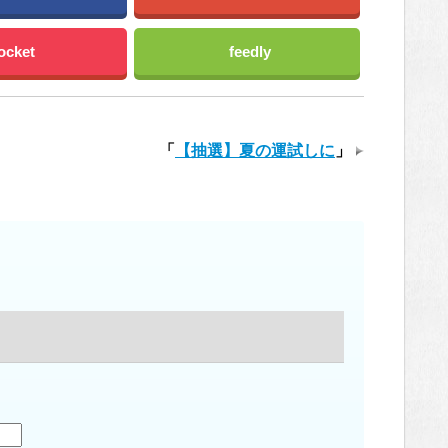
ocket
feedly
「
【抽選】夏の運試しに
」