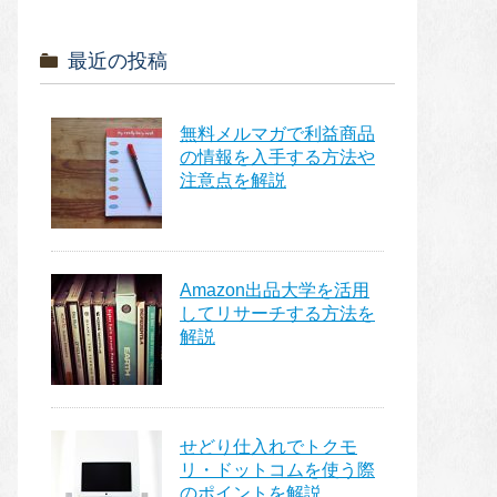
最近の投稿
無料メルマガで利益商品
の情報を入手する方法や
注意点を解説
Amazon出品大学を活用
してリサーチする方法を
解説
せどり仕入れでトクモ
リ・ドットコムを使う際
のポイントを解説