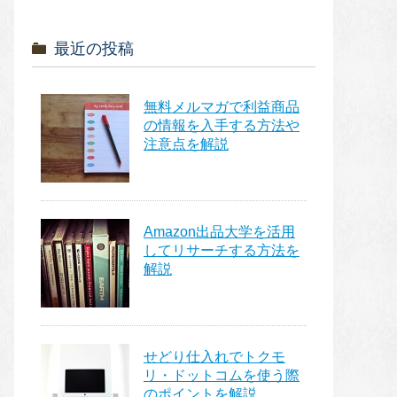
最近の投稿
無料メルマガで利益商品
の情報を入手する方法や
注意点を解説
Amazon出品大学を活用
してリサーチする方法を
解説
せどり仕入れでトクモ
リ・ドットコムを使う際
のポイントを解説