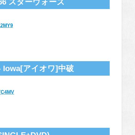
.66 スターウォーズ
D32MY9
Iowa[アイオワ]中破
4QTC4MV
GLE+DVD)