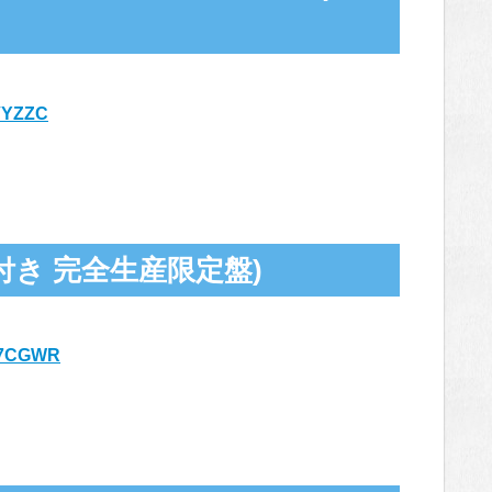
9VYZZC
き 完全生産限定盤)
7GB7CGWR