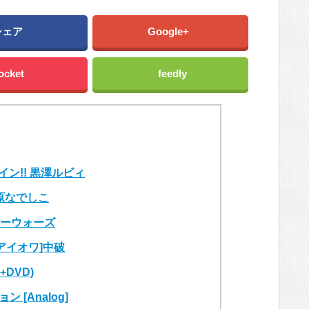
シェア
Google+
ocket
feedly
ャイン!! 黒澤ルビィ
原なでしこ
スターウォーズ
[アイオワ]中破
DVD)
 [Analog]