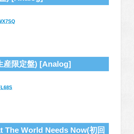
FSWX7SQ
定盤) [Analog]
VFL68S
e World Needs Now(初回