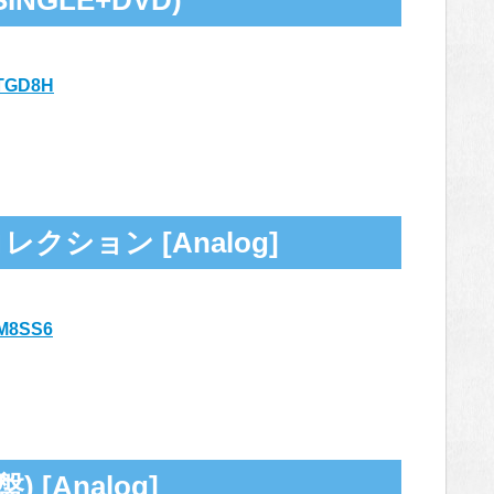
GXTGD8H
クション [Analog]
GRM8SS6
 [Analog]