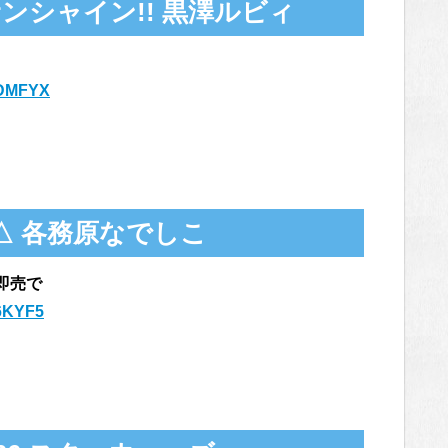
! サンシャイン!! 黒澤ルビィ
FKDMFYX
△ 各務原なでしこ
日即売で
L6KYF5