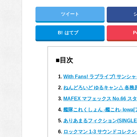
ツイート
B!
はてブ
P
■目次
With Fans! ラブライブ! サンシ
ねんどろいど ゆるキャン△ 各務
MAFEX マフェックス No.66 
艦隊これくしょん ‐艦これ‐ Iowa
ありあまるフィクション(SINGLE+
ロックマン 1-3 サウンドコレクション