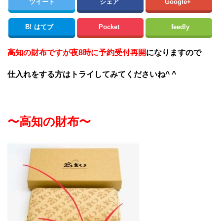
ツイート
シェア
Google+
B!
はてブ
Pocket
feedly
高知の財布ですが夜8時に予約受付再開
になりますので
仕入れをする方はトライしてみてくださいね^ ^
〜高知の財布〜