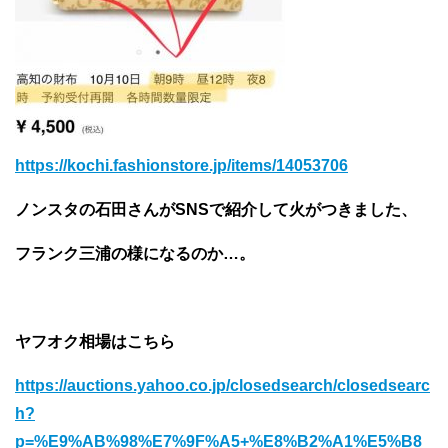
https://kochi.fashionstore.jp/items/14053706
ノンスタの石田さんがSNSで紹介して火がつきました、
フランク三浦の様になるのか…。
ヤフオク相場はこちら
https://auctions.yahoo.co.jp/closedsearch/closedsearc
h?
p=%E9%AB%98%E7%9F%A5+%E8%B2%A1%E5%B8