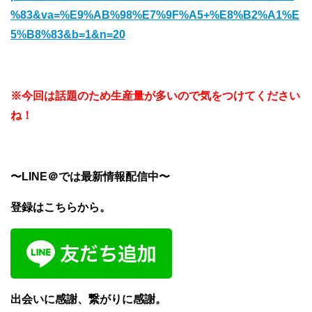
%83&va=%E9%AB%98%E7%9F%A5+%E8%B2%A1%E
5%B8%83&b=1&n=20
※今回は話題のため生産量が多いので気をつけてください
ね！
〜LINE＠では最新情報配信中〜
登録はこちらから。
出会いに感謝、繋がりに感謝。