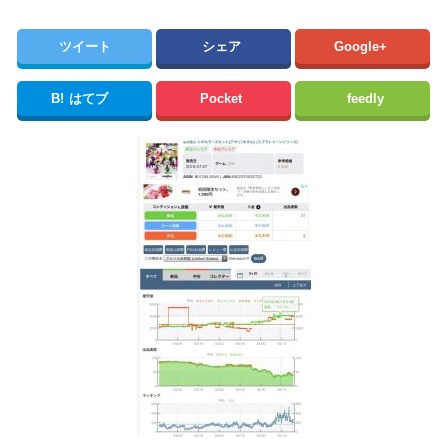
ツイート
シェア
Google+
B!
はてブ
Pocket
feedly