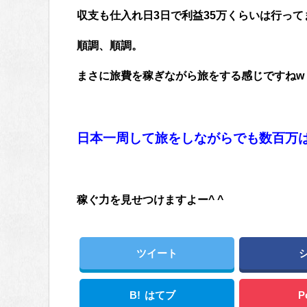
収支も仕入れ日3日で利益35万くらいは行ってま
順調、順調。
まさに旅費を稼ぎながら旅をする感じですねw
日本一周して旅をしながらでも数百万
稼ぐ力を見せつけますよー^ ^
ツイート
B!
はてブ
P