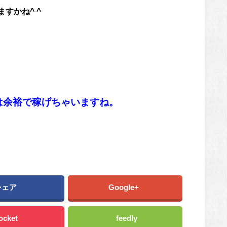
すかね^ ^
は余裕で稼げちゃいますね。
シェア
Google+
ocket
feedly