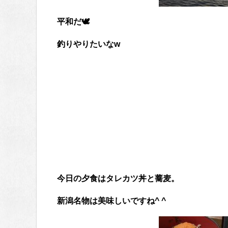
平和だ🕊
釣りやりたいなw
今日の夕食はタレカツ丼と蕎麦。
新潟名物は美味しいですね^ ^