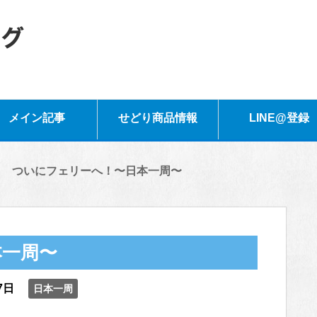
メイン記事
せどり商品情報
LINE@登録
ついにフェリーへ！〜日本一周〜
本一周〜
7日
日本一周