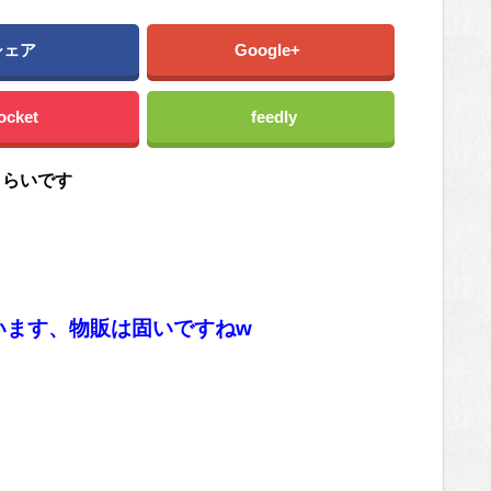
シェア
Google+
ocket
feedly
くらいです
います、物販は固いですねw