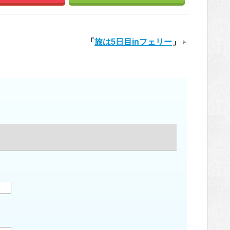
「
旅は5日目inフェリー
」