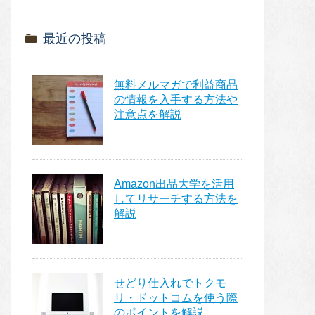
最近の投稿
無料メルマガで利益商品
の情報を入手する方法や
注意点を解説
Amazon出品大学を活用
してリサーチする方法を
解説
せどり仕入れでトクモ
リ・ドットコムを使う際
のポイントを解説