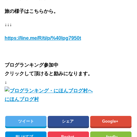
旅の様子はこちらから。
↓↓↓
https://line.me/R/ti/p/%40lpg7950t
ブログランキング参加中
クリックして頂けると励みになります。
↓
にほんブログ村
ツイート
シェア
Google+
B!
はてブ
Pocket
feedly