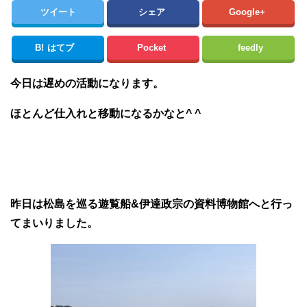
ツイート
シェア
Google+
B!
はてブ
Pocket
feedly
今日は遅めの活動になります。
ほとんど仕入れと移動になるかなと^ ^
昨日は松島を巡る遊覧船&伊達政宗の資料博物館へと行っ
てまいりました。