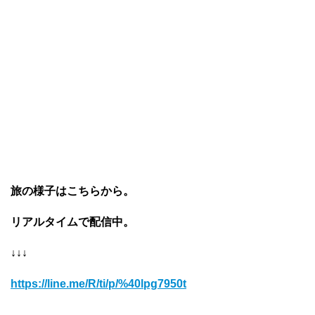
旅の様子はこちらから。
リアルタイムで配信中。
↓↓↓
https://line.me/R/ti/p/%40lpg7950t