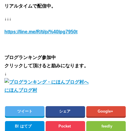
リアルタイムで配信中。
↓↓↓
https://line.me/R/ti/p/%40lpg7950t
ブログランキング参加中
クリックして頂けると励みになります。
↓
にほんブログ村
ツイート
シェア
Google+
B!
はてブ
Pocket
feedly