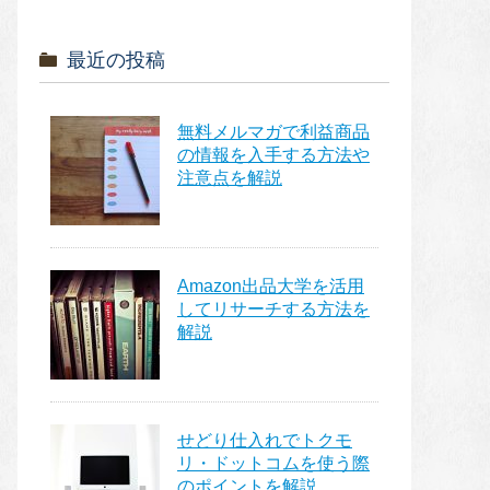
最近の投稿
無料メルマガで利益商品
の情報を入手する方法や
注意点を解説
Amazon出品大学を活用
してリサーチする方法を
解説
せどり仕入れでトクモ
リ・ドットコムを使う際
のポイントを解説