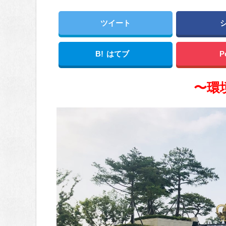
ツイート
B!
はてブ
P
〜環