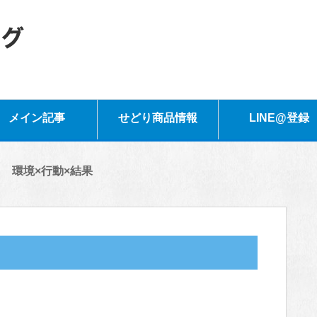
メイン記事
せどり商品情報
LINE@登録
環境×行動×結果