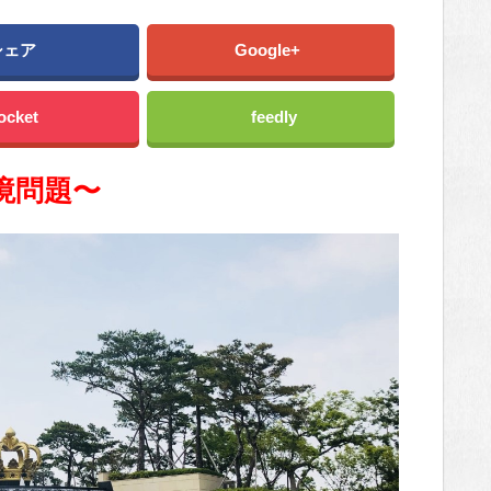
シェア
Google+
ocket
feedly
境問題〜