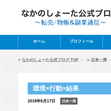
ホーム
プロフィール
なかのしょーた公式ブログ
TOP
日本一周
環境×行動×結果
2018年6月17日
日本一周