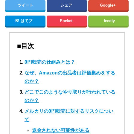
ツイート
シェア
Google+
B!
はてブ
Pocket
feedly
■目次
0円転売の仕組みとは？
なぜ、Amazonの出品者は評価集めをする
のか？
どこでこのようなやり取りが行われている
のか？
メルカリの0円転売に対するリスクについ
て
返金されない可能性がある