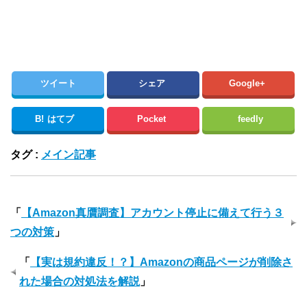
ツイート
シェア
Google+
B!
はてブ
Pocket
feedly
タグ :
メイン記事
「
【Amazon真贋調査】アカウント停止に備えて行う３
つの対策
」
「
【実は規約違反！？】Amazonの商品ページが削除さ
れた場合の対処法を解説
」