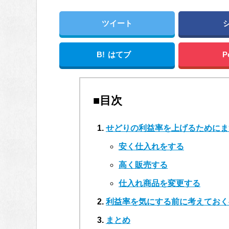
ツイート
B!
はてブ
P
■目次
せどりの利益率を上げるためにま
安く仕入れをする
高く販売する
仕入れ商品を変更する
利益率を気にする前に考えておく
まとめ