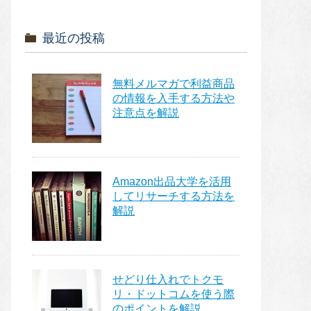
最近の投稿
無料メルマガで利益商品
の情報を入手する方法や
注意点を解説
Amazon出品大学を活用
してリサーチする方法を
解説
せどり仕入れでトクモ
リ・ドットコムを使う際
のポイントを解説