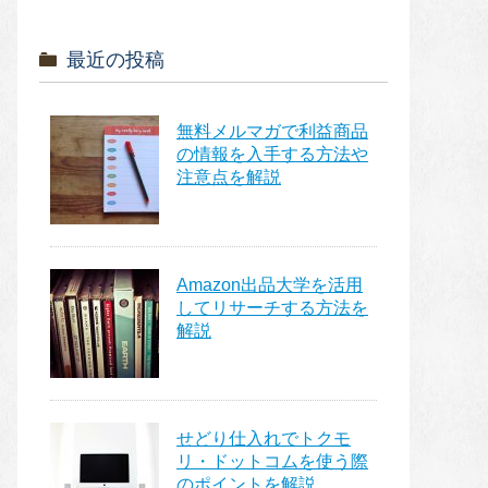
最近の投稿
無料メルマガで利益商品
の情報を入手する方法や
注意点を解説
Amazon出品大学を活用
してリサーチする方法を
解説
せどり仕入れでトクモ
リ・ドットコムを使う際
のポイントを解説