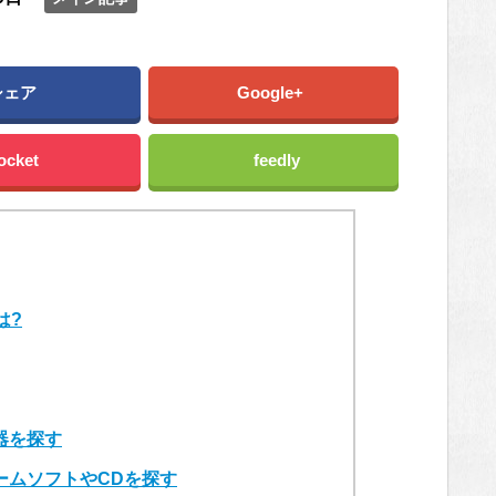
シェア
Google+
ocket
feedly
は?
器を探す
ームソフトやCDを探す