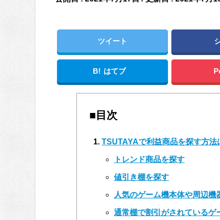
ツイート
B!
はてブ
P
■目次
TSUTAYAで利益商品を探す方法
トレンド商品を探す
値引き棚を探す
人気のゲーム機本体や周辺機
通常棚で割引がされているゲ