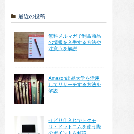
最近の投稿
無料メルマガで利益商品
の情報を入手する方法や
注意点を解説
Amazon出品大学を活用
してリサーチする方法を
解説
せどり仕入れでトクモ
リ・ドットコムを使う際
のポイントを解説