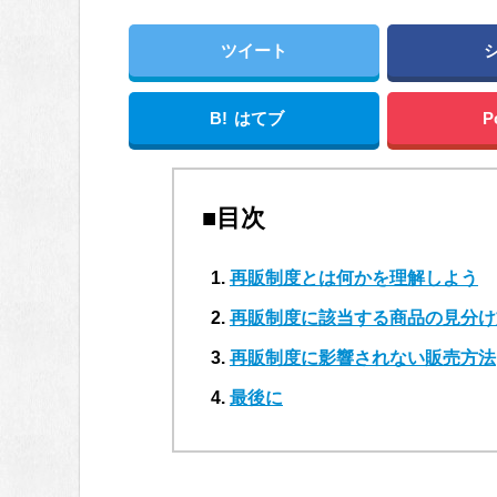
ツイート
B!
はてブ
P
■目次
再販制度とは何かを理解しよう
再販制度に該当する商品の見分け
再販制度に影響されない販売方法
最後に