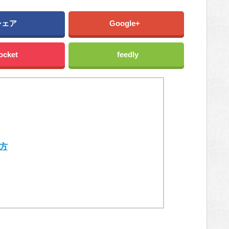
シェア
Google+
ocket
feedly
方