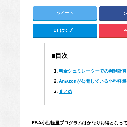
ツイート
B!
はてブ
P
■目次
料金シュミレーターでの粗利計算
Amazonが公開している小型軽
まとめ
FBA小型軽量プログラムはかなりお得となっ