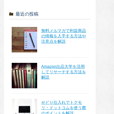
最近の投稿
無料メルマガで利益商品
の情報を入手する方法や
注意点を解説
Amazon出品大学を活用
してリサーチする方法を
解説
せどり仕入れでトクモ
リ・ドットコムを使う際
のポイントを解説