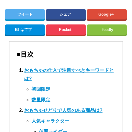
ツイート
シェア
Google+
B!
はてブ
Pocket
feedly
■目次
おもちゃの仕入で注目すべきキーワードと
は?
初回限定
数量限定
おもちゃせどりで人気のある商品は?
人気キャラクター
仮面ライダー