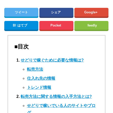
ツイート
シェア
Google+
B!
はてブ
Pocket
feedly
■目次
せどりで稼ぐために必要な情報は?
転売方法
仕入れ先の情報
トレンド情報
転売方法に関する情報の入手方法とは?
せどりで稼いでいる人のサイトやブロ
グ