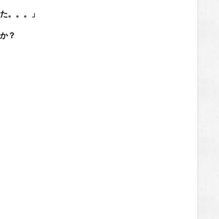
た。。。」
か？