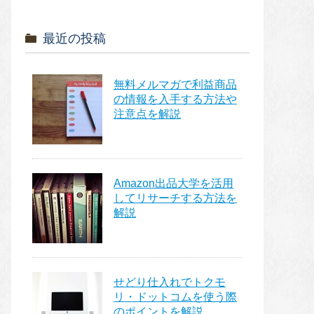
最近の投稿
無料メルマガで利益商品
の情報を入手する方法や
注意点を解説
Amazon出品大学を活用
してリサーチする方法を
解説
せどり仕入れでトクモ
リ・ドットコムを使う際
のポイントを解説