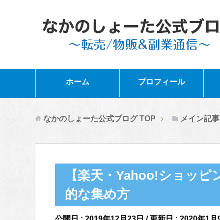
ホーム
プロフィール
なかのしょーた公式ブログ
TOP
メイン記事
【楽天・Yahoo!ショッ
的な集め方
公開日 :
2019年12月23日
/ 更新日 :
2020年1月