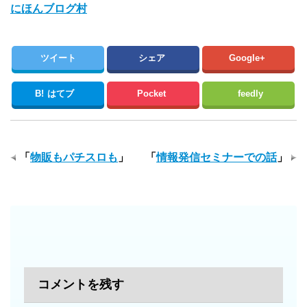
にほんブログ村
ツイート
シェア
Google+
B!
はてブ
Pocket
feedly
「
物販もパチスロも
」
「
情報発信セミナーでの話
」
コメントを残す