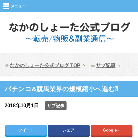
メニュー
なかのしょーた公式ブログ
TOP
サブ記事
パチンコ&競馬業界の規模縮小へ進む⁈
2018年10月1日
サブ記事
ツイート
シェア
Google+