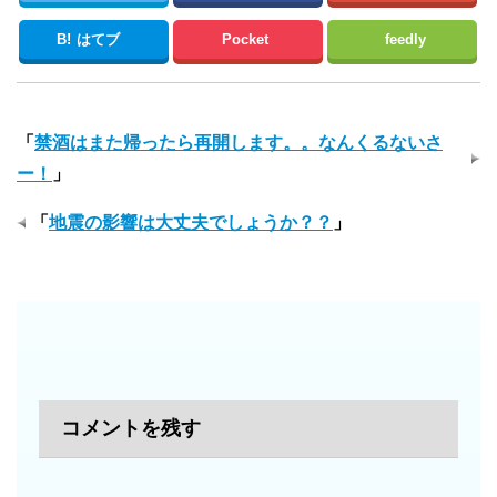
B!
はてブ
Pocket
feedly
「
禁酒はまた帰ったら再開します。。なんくるないさ
ー！
」
「
地震の影響は大丈夫でしょうか？？
」
コメントを残す