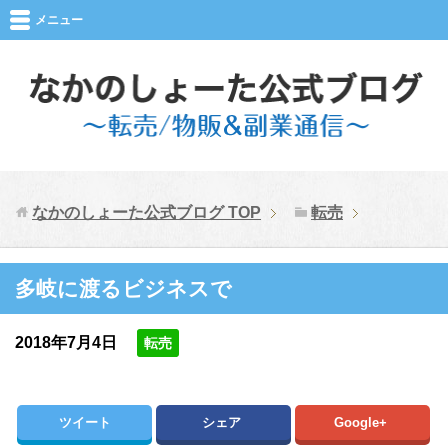
メニュー
なかのしょーた公式ブログ
TOP
転売
多岐に渡るビジネスで
2018年7月4日
転売
ツイート
シェア
Google+