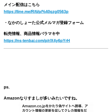
メイン配信はこちら
https://line.me/R/ti/p/%40qzg0563p
・なかのしょーた公式メルマガ登録フォーム
転売情報、商品情報バラマキ中
https://ns-tenbai.com/p/r/X4y6pYrH
ps.
Amazonなりすましが多いみたいですね。