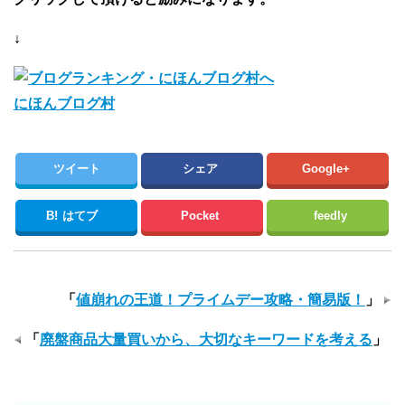
↓
にほんブログ村
ツイート
シェア
Google+
B!
はてブ
Pocket
feedly
「
値崩れの王道！プライムデー攻略・簡易版！
」
「
廃盤商品大量買いから、大切なキーワードを考える
」