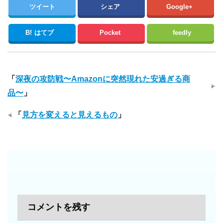
ツイート
シェア
Google+
B!
はてブ
Pocket
feedly
「
深夜の攻防戦〜Amazonに突然現れた安過ぎる商
品〜
」
「
見方を変えると見えるもの
」
コメントを残す