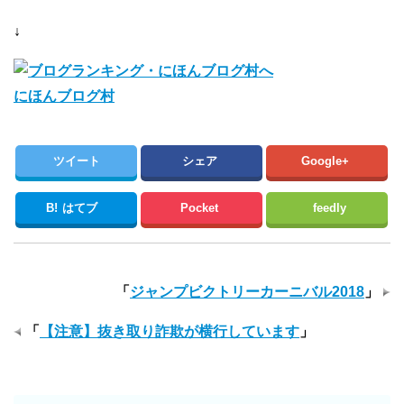
↓
にほんブログ村
ツイート
シェア
Google+
B!
はてブ
Pocket
feedly
「
ジャンプビクトリーカーニバル2018
」
「
【注意】抜き取り詐欺が横行しています
」