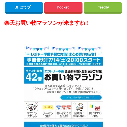
B!
はてブ
Pocket
feedly
楽天お買い物マラソンが来ますね！