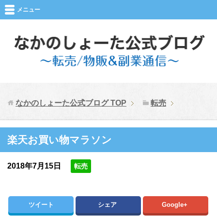
メニュー
なかのしょーた公式ブログ
TOP
転売
楽天お買い物マラソン
2018年7月15日
転売
ツイート
シェア
Google+