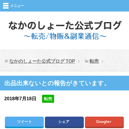
メニュー
なかのしょーた公式ブログ
TOP
転売
出品出来ないとの報告がきています。
2018年7月18日
転売
ツイート
シェア
Google+