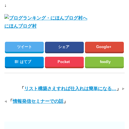
↓
にほんブログ村
ツイート
シェア
Google+
B!
はてブ
Pocket
feedly
「
リスト構築さえすれば仕入れは簡単になる…
」
「
情報発信セミナーでの話
」