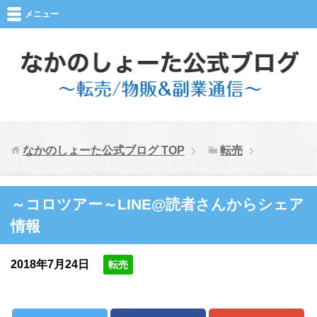
メニュー
なかのしょーた公式ブログ
TOP
転売
～コロツアー～LINE@読者さんからシェア
情報
2018年7月24日
転売