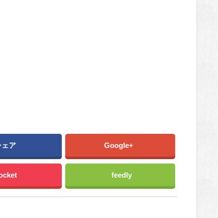
シェア
Google+
ocket
feedly