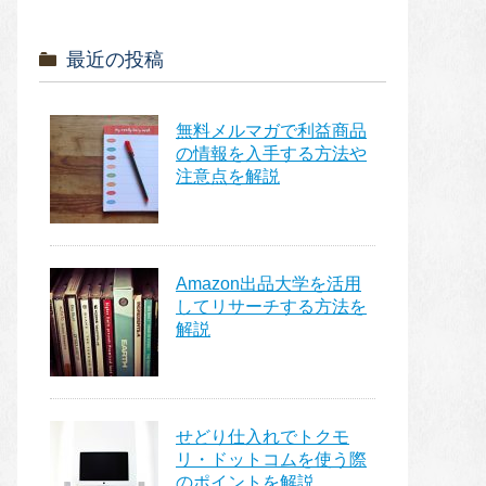
最近の投稿
無料メルマガで利益商品
の情報を入手する方法や
注意点を解説
Amazon出品大学を活用
してリサーチする方法を
解説
せどり仕入れでトクモ
リ・ドットコムを使う際
のポイントを解説