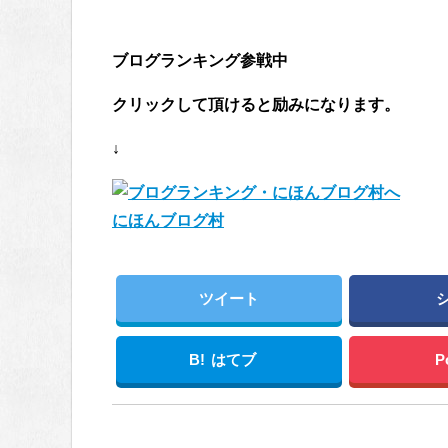
ブログランキング参戦中
クリックして頂けると励みになります。
↓
にほんブログ村
ツイート
B!
はてブ
P