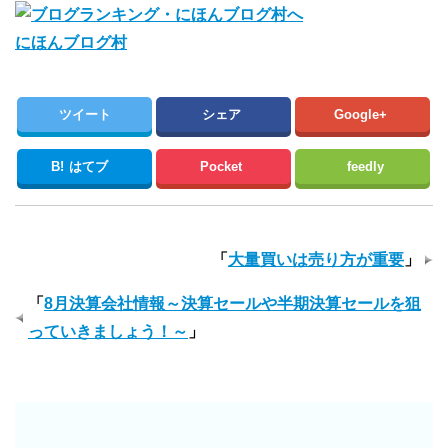
にほんブログ村
ツイート
シェア
Google+
B!
はてブ
Pocket
feedly
「
大量買いは売り方が重要
」
「
8月決算会社情報～決算セールや半期決算セールを狙
っていきましょう！～
」