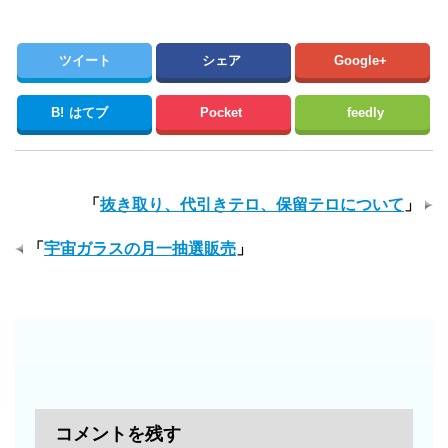
ツイート
シェア
Google+
B!
はてブ
Pocket
feedly
「
抜き取り、代引きテロ、保留テロについて
」
「
宇宙ガラスの月一抽選販売
」
コメントを残す