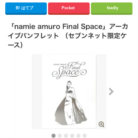
B!
はてブ
Pocket
feedly