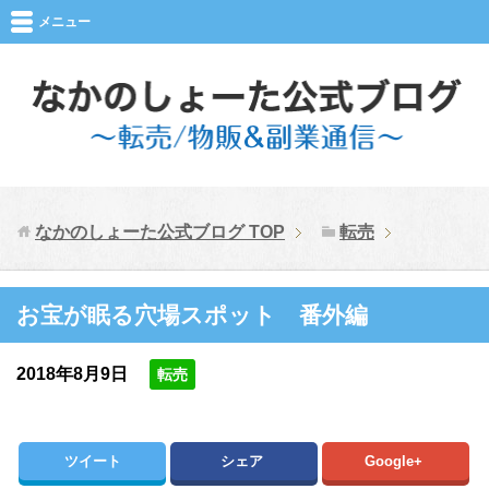
メニュー
なかのしょーた公式ブログ
TOP
転売
お宝が眠る穴場スポット 番外編
2018年8月9日
転売
ツイート
シェア
Google+