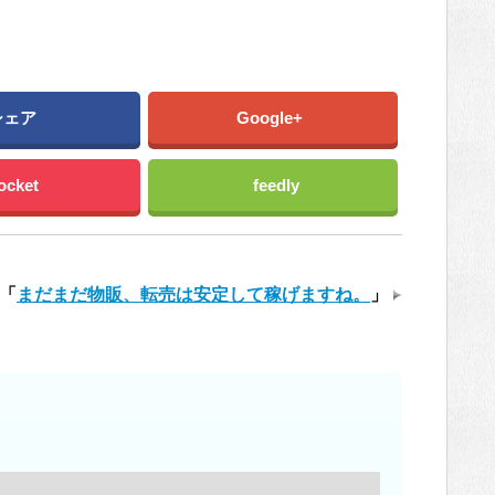
シェア
Google+
ocket
feedly
「
まだまだ物販、転売は安定して稼げますね。
」