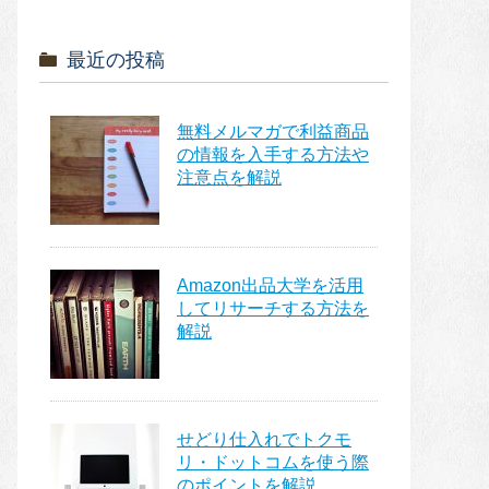
最近の投稿
無料メルマガで利益商品
の情報を入手する方法や
注意点を解説
Amazon出品大学を活用
してリサーチする方法を
解説
せどり仕入れでトクモ
リ・ドットコムを使う際
のポイントを解説