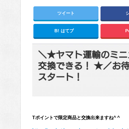
ツイート
B!
はてブ
P
Tポイントで限定商品と交換出来ますね^ ^