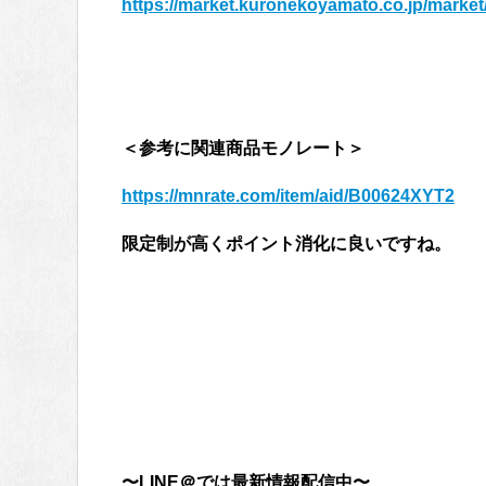
https://market.kuronekoyamato.co.jp/market
＜参考に関連商品モノレート＞
https://mnrate.com/item/aid/B00624XYT2
限定制が高くポイント消化に良いですね。
〜LINE＠では最新情報配信中〜