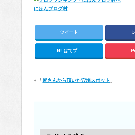
にほんブログ村
ツイート
B!
はてブ
P
「
皆さんから頂いた穴場スポット
」