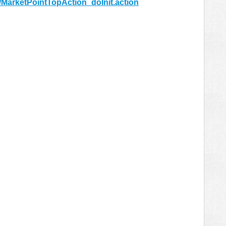
/MarketPointTopAction_doInit.action