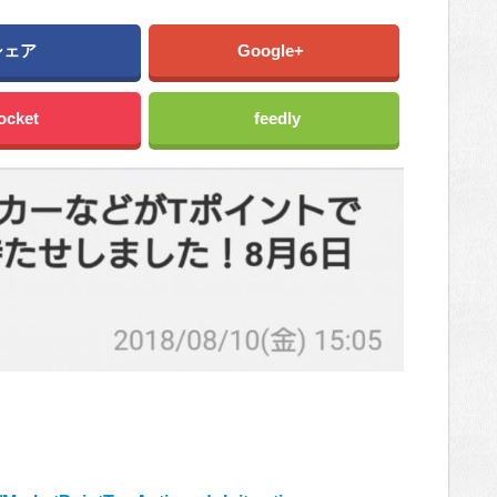
シェア
Google+
ocket
feedly