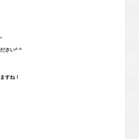
。
さい^ ^
ますね！