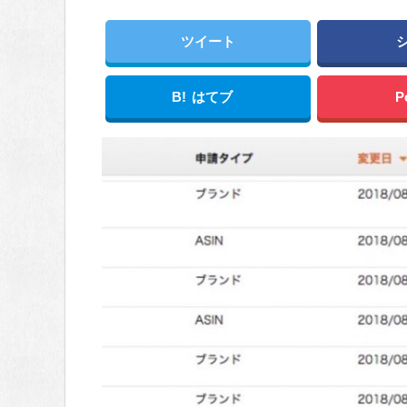
ツイート
B!
はてブ
P