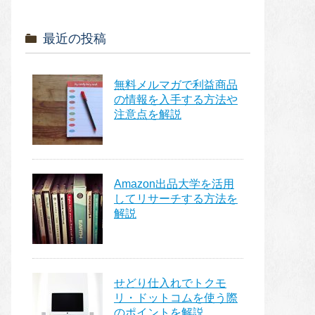
最近の投稿
無料メルマガで利益商品
の情報を入手する方法や
注意点を解説
Amazon出品大学を活用
してリサーチする方法を
解説
せどり仕入れでトクモ
リ・ドットコムを使う際
のポイントを解説