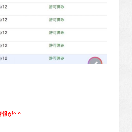
報が^ ^