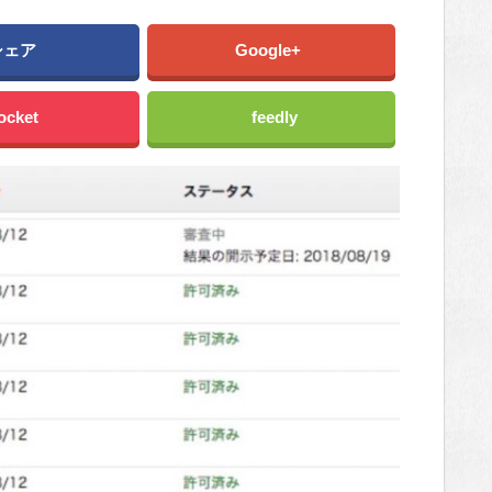
シェア
Google+
ocket
feedly