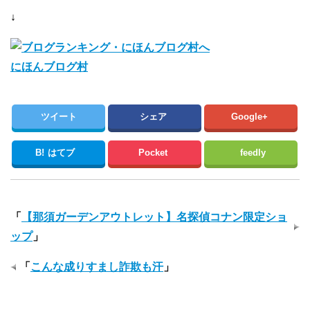
↓
にほんブログ村
ツイート
シェア
Google+
B!
はてブ
Pocket
feedly
「
【那須ガーデンアウトレット】名探偵コナン限定ショ
ップ
」
「
こんな成りすまし詐欺も汗
」