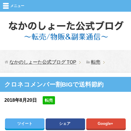
メニュー
なかのしょーた公式ブログ
TOP
転売
クロネコメンバー割BIGで送料節約
2018年8月20日
転売
ツイート
シェア
Google+