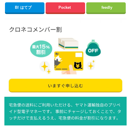
B!
はてブ
Pocket
feedly