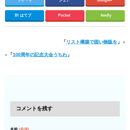
ツイート
シェア
Google+
B!
はてブ
Pocket
feedly
「
リスト構築で固い物販を
」
「
100周年の記念大会うちわ
」
コメントを残す
名前
(必須)