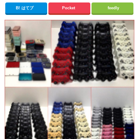
B!
はてブ
Pocket
feedly