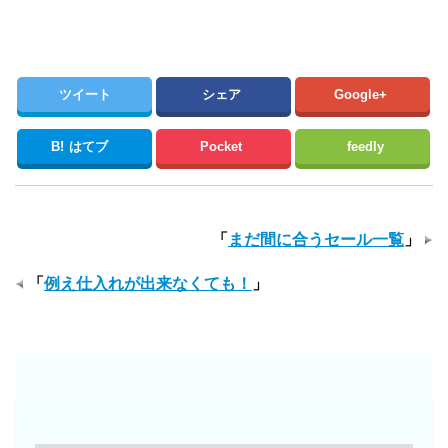
ツイート
シェア
Google+
B!
はてブ
Pocket
feedly
「
まだ間に合うセール一覧
」
「
例え仕入れが出来なくても！
」