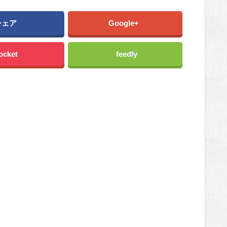
シェア
Google+
ocket
feedly