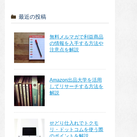
最近の投稿
無料メルマガで利益商品
の情報を入手する方法や
注意点を解説
Amazon出品大学を活用
してリサーチする方法を
解説
せどり仕入れでトクモ
リ・ドットコムを使う際
のポイントを解説