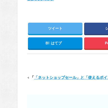
ツイート
B!
はてブ
P
「
「ネットショップセール」と「使えるポイ