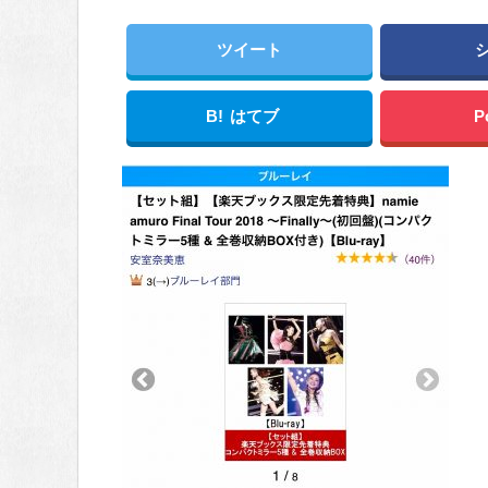
ツイート
B!
はてブ
P