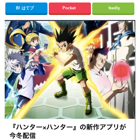
B!
はてブ
Pocket
feedly