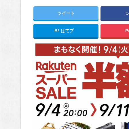
ツイート
B!
はてブ
P