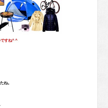
すね^ ^
たね。
、