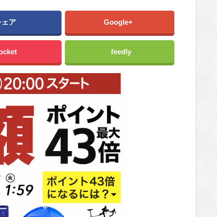
シェア
Google+
ocket
feedly