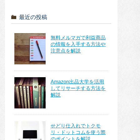
最近の投稿
無料メルマガで利益商品
の情報を入手する方法や
注意点を解説
Amazon出品大学を活用
してリサーチする方法を
解説
せどり仕入れでトクモ
リ・ドットコムを使う際
のポイントを解説