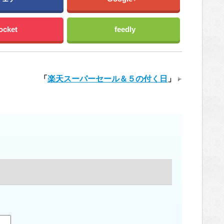
ocket
feedly
「
楽天スーパーセール＆５の付く日
」