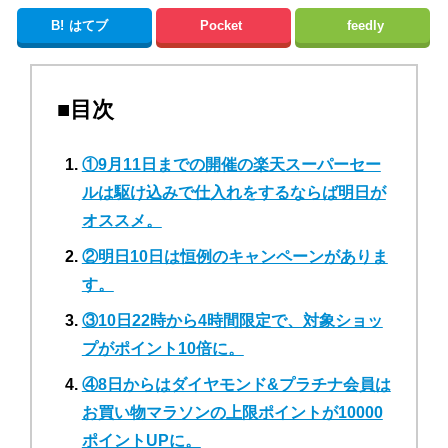
B!
はてブ
Pocket
feedly
■目次
①9月11日までの開催の楽天スーパーセー
ルは駆け込みで仕入れをするならば明日が
オススメ。
②明日10日は恒例のキャンペーンがありま
す。
③10日22時から4時間限定で、対象ショッ
プがポイント10倍に。
④8日からはダイヤモンド&プラチナ会員は
お買い物マラソンの上限ポイントが10000
ポイントUPに。