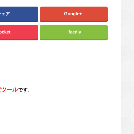
シェア
Google+
ocket
feedly
定ツール
です。