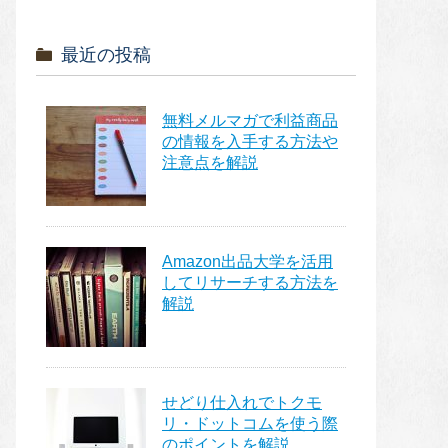
最近の投稿
無料メルマガで利益商品
の情報を入手する方法や
注意点を解説
Amazon出品大学を活用
してリサーチする方法を
解説
せどり仕入れでトクモ
リ・ドットコムを使う際
のポイントを解説