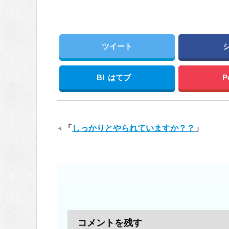
ツイート
B!
はてブ
P
「
しっかりとやられていますか？？
」
コメントを残す