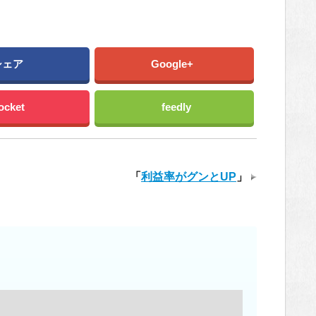
シェア
Google+
ocket
feedly
「
利益率がグンとUP
」